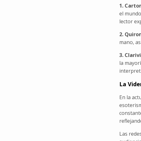
1. Cart
el mundo
lector ex
2. Quiro
mano, así
3. Clariv
la mayorí
interpre
La Vide
En la act
esoteris
constante
reflejan
Las redes