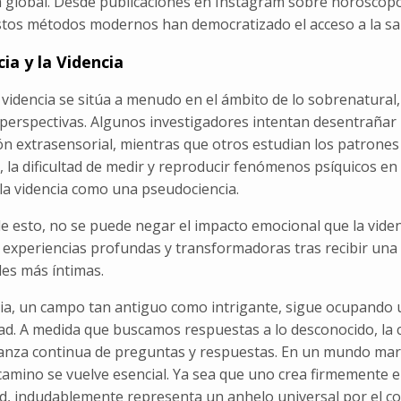
 global. Desde publicaciones en Instagram sobre horóscopos
stos métodos modernos han democratizado el acceso a la sab
ia y la Videncia
a videncia se sitúa a menudo en el ámbito de lo sobrenatura
 perspectivas. Algunos investigadores intentan desentrañar
n extrasensorial, mientras que otros estudian los patrones
 la dificultad de medir y reproducir fenómenos psíquicos en
r la videncia como una pseudociencia.
e esto, no se puede negar el impacto emocional que la viden
 experiencias profundas y transformadoras tras recibir una
des más íntimas.
ia, un campo tan antiguo como intrigante, sigue ocupando un
d. A medida que buscamos respuestas a lo desconocido, la co
anza continua de preguntas y respuestas. En un mundo marc
amino se vuelve esencial. Ya sea que uno crea firmemente e
d, indudablemente representa un anhelo universal por el co