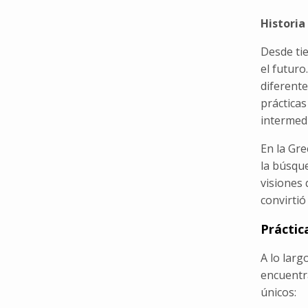
Historia
Desde ti
el futuro
diferente
práctica
intermedi
En la Gre
la búsque
visiones 
convirtió
Práctic
A lo larg
encuentra
únicos: