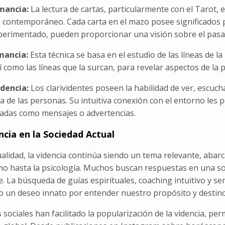
omancia:
La lectura de cartas, particularmente con el Tarot,
 contemporáneo. Cada carta en el mazo posee significados p
perimentado, pueden proporcionar una visión sobre el pasad
mancia:
Esta técnica se basa en el estudio de las líneas de 
 como las líneas que la surcan, para revelar aspectos de la p
idencia:
Los clarividentes poseen la habilidad de ver, escuch
a de las personas. Su intuitiva conexión con el entorno les
tadas como mensajes o advertencias.
ncia en la Sociedad Actual
ualidad, la videncia continúa siendo un tema relevante, aba
mo hasta la psicología. Muchos buscan respuestas en una so
. La búsqueda de guías espirituales, coaching intuitivo y se
do un deseo innato por entender nuestro propósito y destino
 sociales han facilitado la popularización de la videncia, pe