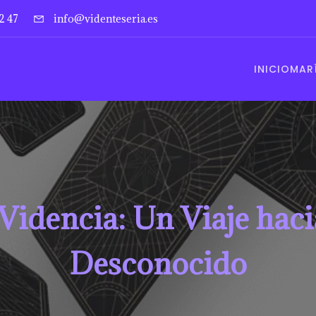
2 47
info@videnteseria.es
INICIO
MARÍ
Videncia: Un Viaje haci
Desconocido