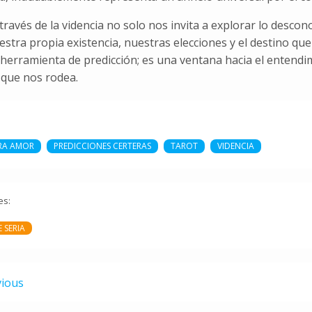
a través de la videncia no solo nos invita a explorar lo desc
stra propia existencia, nuestras elecciones y el destino que 
herramienta de predicción; es una ventana hacia el entendim
 que nos rodea.
RA AMOR
PREDICCIONES CERTERAS
TAROT
VIDENCIA
es:
 SERIA
vious