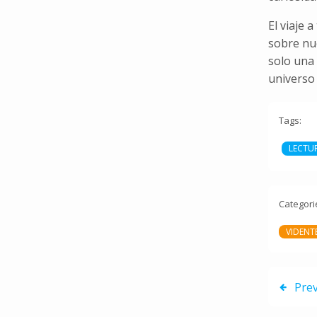
El viaje 
sobre nue
solo una 
universo
Tags:
LECTU
Categori
VIDENTE
Pre