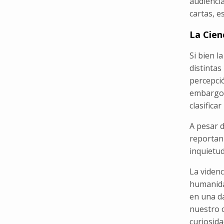
audiencia
cartas, e
La Cienc
Si bien l
distintas
percepció
embargo,
clasifica
A pesar d
reportan
inquietu
La videnc
humanida
en una d
nuestro c
curiosida