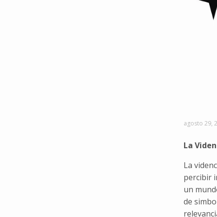
agosto 29, 
La Viden
La videnc
percibir
un mundo 
de simbol
relevanc