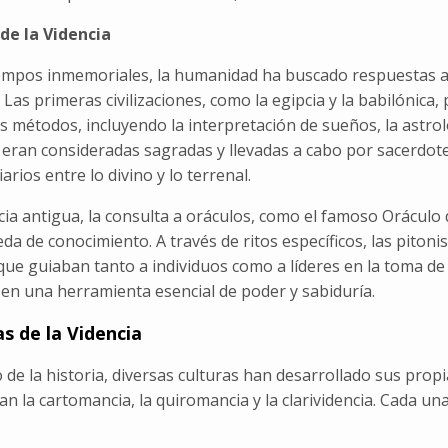
 de la Videncia
empos inmemoriales, la humanidad ha buscado respuestas a 
. Las primeras civilizaciones, como la egipcia y la babilónic
s métodos, incluyendo la interpretación de sueños, la astrol
s eran consideradas sagradas y llevadas a cabo por sacerdo
arios entre lo divino y lo terrenal.
cia antigua, la consulta a oráculos, como el famoso Oráculo
da de conocimiento. A través de ritos específicos, las piton
que guiaban tanto a individuos como a líderes en la toma de d
 en una herramienta esencial de poder y sabiduría.
as de la Videncia
o de la historia, diversas culturas han desarrollado sus prop
n la cartomancia, la quiromancia y la clarividencia. Cada un