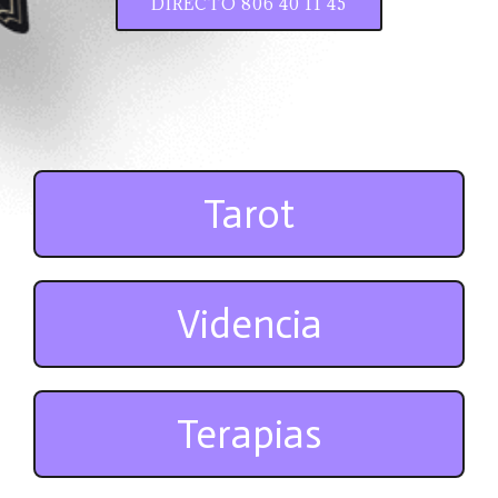
DIRECTO 806 40 11 45
Tarot
Videncia
Terapias